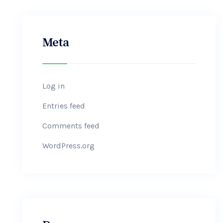
Meta
Log in
Entries feed
Comments feed
WordPress.org