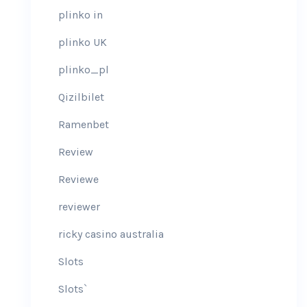
plinko in
plinko UK
plinko_pl
Qizilbilet
Ramenbet
Review
Reviewe
reviewer
ricky casino australia
Slots
Slots`