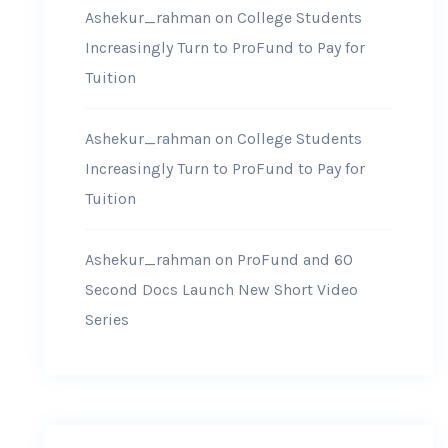
Ashekur_rahman
on
College Students
Increasingly Turn to ProFund to Pay for
Tuition
Ashekur_rahman
on
College Students
Increasingly Turn to ProFund to Pay for
Tuition
Ashekur_rahman
on
ProFund and 60
Second Docs Launch New Short Video
Series