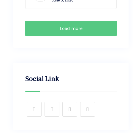
June 3, 2020
Load more
Social Link