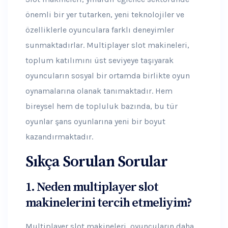
önemli bir yer tutarken, yeni teknolojiler ve
özelliklerle oyunculara farklı deneyimler
sunmaktadırlar. Multiplayer slot makineleri,
toplum katılımını üst seviyeye taşıyarak
oyuncuların sosyal bir ortamda birlikte oyun
oynamalarına olanak tanımaktadır. Hem
bireysel hem de topluluk bazında, bu tür
oyunlar şans oyunlarına yeni bir boyut
kazandırmaktadır.
Sıkça Sorulan Sorular
1. Neden multiplayer slot
makinelerini tercih etmeliyim?
Multiplayer slot makineleri, oyuncuların daha