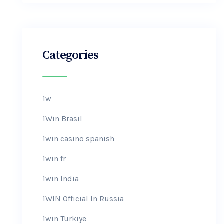
Categories
1w
1Win Brasil
1win casino spanish
1win fr
1win India
1WIN Official In Russia
1win Turkiye