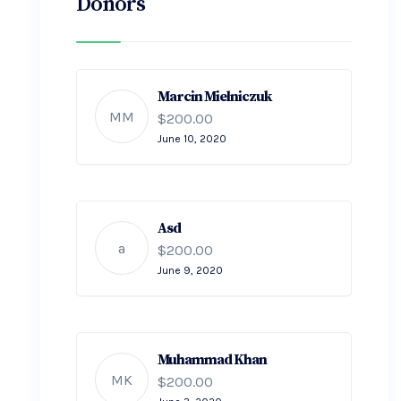
Donors
Marcin Mielniczuk
MM
$200.00
June 10, 2020
Asd
a
$200.00
June 9, 2020
Muhammad Khan
MK
$200.00