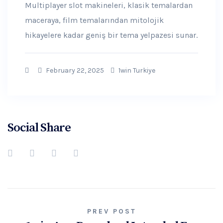
Multiplayer slot makineleri, klasik temalardan
maceraya, film temalarından mitolojik
hikayelere kadar geniş bir tema yelpazesi sunar.
February 22, 2025
1win Turkiye
Social Share
PREV POST