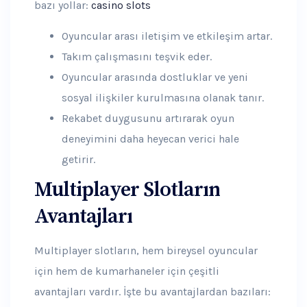
bazı yollar:
casino slots
Oyuncular arası iletişim ve etkileşim artar.
Takım çalışmasını teşvik eder.
Oyuncular arasında dostluklar ve yeni
sosyal ilişkiler kurulmasına olanak tanır.
Rekabet duygusunu artırarak oyun
deneyimini daha heyecan verici hale
getirir.
Multiplayer Slotların
Avantajları
Multiplayer slotların, hem bireysel oyuncular
için hem de kumarhaneler için çeşitli
avantajları vardır. İşte bu avantajlardan bazıları: