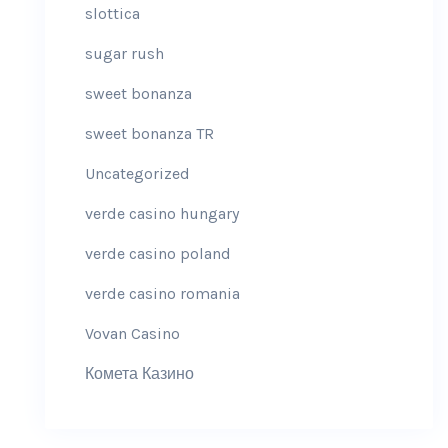
slottica
sugar rush
sweet bonanza
sweet bonanza TR
Uncategorized
verde casino hungary
verde casino poland
verde casino romania
Vovan Casino
Комета Казино