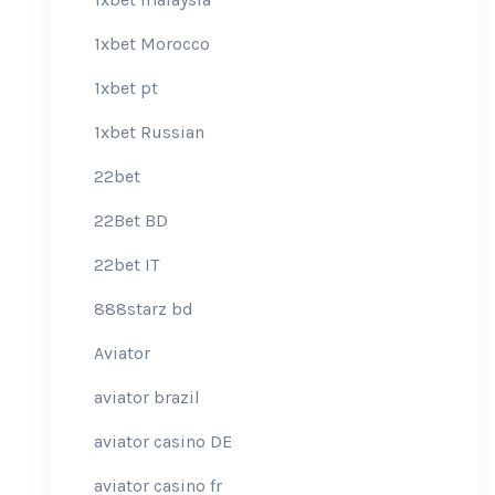
1xbet Morocco
1xbet pt
1xbet Russian
22bet
22Bet BD
22bet IT
888starz bd
Aviator
aviator brazil
aviator casino DE
aviator casino fr