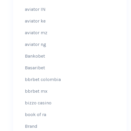
aviator IN
aviator ke
aviator mz
aviator ng
Bankobet
Basaribet
bbrbet colombia
bbrbet mx
bizzo casino
book of ra
Brand