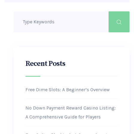
Recent Posts
Free Dime Slots: A Beginner’s Overview
No Down Payment Reward Casino Listing:
A Comprehensive Guide for Players