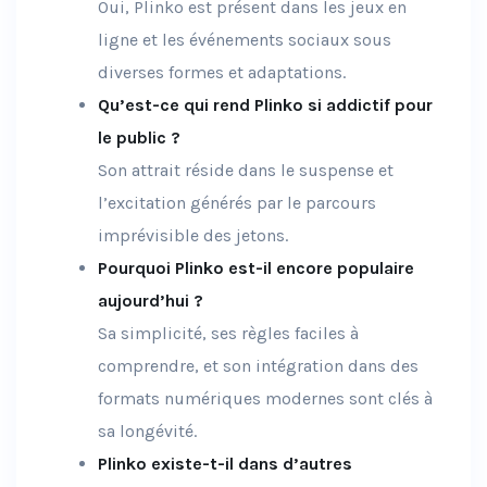
Oui, Plinko est présent dans les jeux en
ligne et les événements sociaux sous
diverses formes et adaptations.
Qu’est-ce qui rend Plinko si addictif pour
le public ?
Son attrait réside dans le suspense et
l’excitation générés par le parcours
imprévisible des jetons.
Pourquoi Plinko est-il encore populaire
aujourd’hui ?
Sa simplicité, ses règles faciles à
comprendre, et son intégration dans des
formats numériques modernes sont clés à
sa longévité.
Plinko existe-t-il dans d’autres