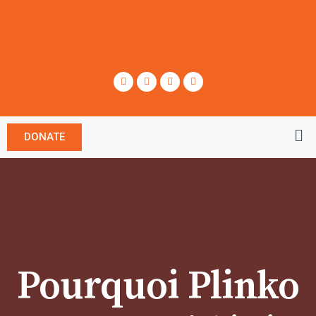
DONATE
Pourquoi Plinko