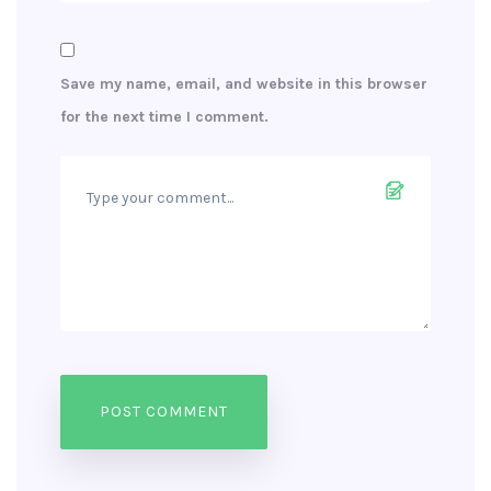
Save my name, email, and website in this browser
for the next time I comment.