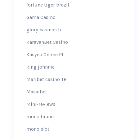
fortune tiger brazil
Gama Casino
glory-casinos tr
KaravanBet Casino
Kasyno Online PL
king johnnie
Maribet casino TR
Masalbet
Mini-reviews
mono brand
mono slot