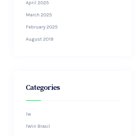
April 2025
March 2025
February 2025
August 2019
Categories
1w
1Win Brasil