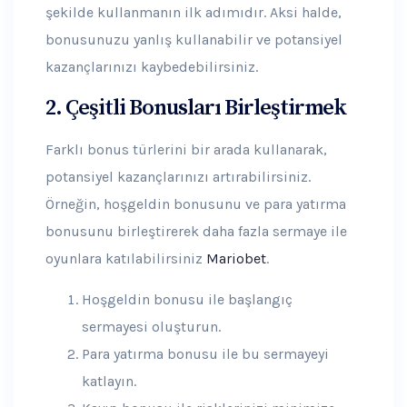
şekilde kullanmanın ilk adımıdır. Aksi halde,
bonusunuzu yanlış kullanabilir ve potansiyel
kazançlarınızı kaybedebilirsiniz.
2. Çeşitli Bonusları Birleştirmek
Farklı bonus türlerini bir arada kullanarak,
potansiyel kazançlarınızı artırabilirsiniz.
Örneğin, hoşgeldin bonusunu ve para yatırma
bonusunu birleştirerek daha fazla sermaye ile
oyunlara katılabilirsiniz
Mariobet
.
Hoşgeldin bonusu ile başlangıç
sermayesi oluşturun.
Para yatırma bonusu ile bu sermayeyi
katlayın.