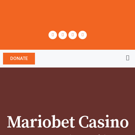
DONATE
Mariobet Casino