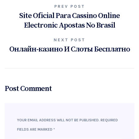
PREV POST
Site Oficial Para Cassino Online
Electronic Apostas No Brasil
NEXT POST
Онлайн-казино И Слоты Бесплатно
Post Comment
YOUR EMAIL ADDRESS WILL NOT BE PUBLISHED.
REQUIRED
FIELDS ARE MARKED
*