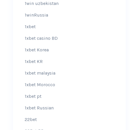
1win uzbekistan
1winRussia
1xbet
1xbet casino BD
1xbet Korea
1xbet KR
1xbet malaysia
1xbet Morocco
1xbet pt
1xbet Russian
22bet