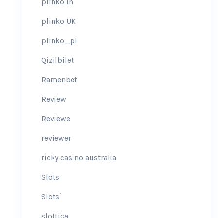
plinko in
plinko UK
plinko_pl
Qizilbilet
Ramenbet
Review
Reviewe
reviewer
ricky casino australia
Slots
Slots`
slottica