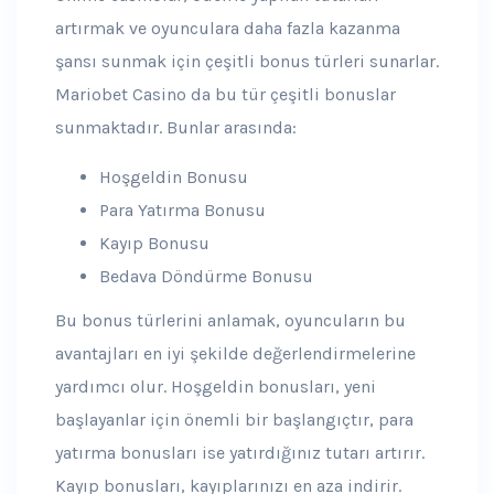
artırmak ve oyunculara daha fazla kazanma
şansı sunmak için çeşitli bonus türleri sunarlar.
Mariobet Casino da bu tür çeşitli bonuslar
sunmaktadır. Bunlar arasında:
Hoşgeldin Bonusu
Para Yatırma Bonusu
Kayıp Bonusu
Bedava Döndürme Bonusu
Bu bonus türlerini anlamak, oyuncuların bu
avantajları en iyi şekilde değerlendirmelerine
yardımcı olur. Hoşgeldin bonusları, yeni
başlayanlar için önemli bir başlangıçtır, para
yatırma bonusları ise yatırdığınız tutarı artırır.
Kayıp bonusları, kayıplarınızı en aza indirir.