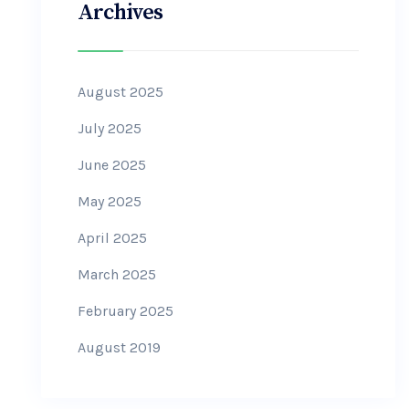
Archives
August 2025
July 2025
June 2025
May 2025
April 2025
March 2025
February 2025
August 2019