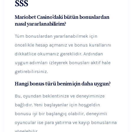
SSS
Mariobet Casino’daki bütün bonuslardan
nasıl yararlanabilirim?
Tüm bonuslardan yararlanabilmek için
öncelikle hesap açmanız ve bonus kurallarını
dikkatlice okumanız gereklidir. Ardından
uygun adımları izleyerek bonusları aktif hale
getirebilirsiniz.
Hangi bonus türü benim için daha uygun?
Bu, oyundan beklentinize ve deneyiminize
bağlıdır. Yeni başlayanlar için hoşgeldin
bonusu iyi bir başlangıç olabilir, deneyimli
oyuncular ise para yatırma ve kayıp bonuslarına
yönelebilir.