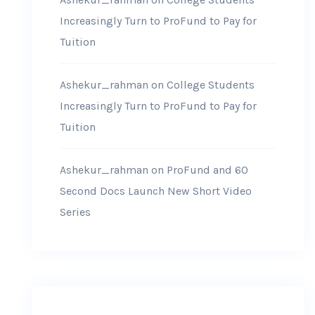
Increasingly Turn to ProFund to Pay for
Tuition
Ashekur_rahman
on
College Students
Increasingly Turn to ProFund to Pay for
Tuition
Ashekur_rahman
on
ProFund and 60
Second Docs Launch New Short Video
Series