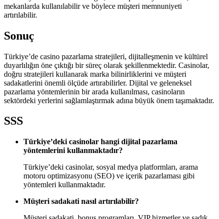
mekanlarda kullanılabilir ve böylece müşteri memnuniyeti
artırılabilir.
Sonuç
Türkiye’de casino pazarlama stratejileri, dijitalleşmenin ve kültürel
duyarlılığın öne çıktığı bir süreç olarak şekillenmektedir. Casinolar,
doğru stratejileri kullanarak marka bilinirliklerini ve müşteri
sadakatlerini önemli ölçüde artırabilirler. Dijital ve geleneksel
pazarlama yöntemlerinin bir arada kullanılması, casinoların
sektördeki yerlerini sağlamlaştırmak adına büyük önem taşımaktadır.
SSS
Türkiye’deki casinolar hangi dijital pazarlama
yöntemlerini kullanmaktadır?
Türkiye’deki casinolar, sosyal medya platformları, arama
motoru optimizasyonu (SEO) ve içerik pazarlaması gibi
yöntemleri kullanmaktadır.
Müşteri sadakati nasıl artırılabilir?
Müşteri sadakati, bonus programları, VIP hizmetler ve sadık