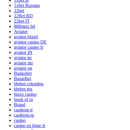
1xbet pt
1xbet Russian
22bet
22Bet BD
22bet IT
888starz bd
Aviator
aviator brazil
aviator casino DE
aviator casino fr
aviator IN
aviator ke
aviator mz
aviator ng
Bankobet
Basaribet
bbrbet colombia
bbrbet mx
bizzo casino
book of ra
Brand
casibom tr
casibom-tg
casino
casino en ligne fr