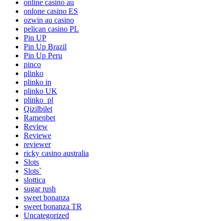
online casino au
onlone casino ES
ozwin au casino
pelican casino PL
Pin UP
Pin Up Brazil
Pin Up Peru
pinco
plinko
plinko in
plinko UK
plinko_pl
Qizilbilet
Ramenbet
Review
Reviewe
reviewer
ricky casino australia
Slots
Slots`
slottica
sugar rush
sweet bonanza
sweet bonanza TR
Uncategorized