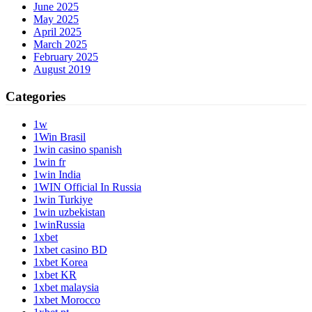
June 2025
May 2025
April 2025
March 2025
February 2025
August 2019
Categories
1w
1Win Brasil
1win casino spanish
1win fr
1win India
1WIN Official In Russia
1win Turkiye
1win uzbekistan
1winRussia
1xbet
1xbet casino BD
1xbet Korea
1xbet KR
1xbet malaysia
1xbet Morocco