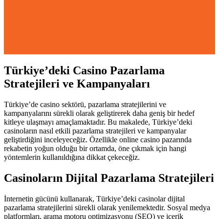
Türkiye’deki Casino Pazarlama
Stratejileri ve Kampanyaları
Türkiye’de casino sektörü, pazarlama stratejilerini ve
kampanyalarını sürekli olarak geliştirerek daha geniş bir hedef
kitleye ulaşmayı amaçlamaktadır. Bu makalede, Türkiye’deki
casinoların nasıl etkili pazarlama stratejileri ve kampanyalar
geliştirdiğini inceleyeceğiz. Özellikle online casino pazarında
rekabetin yoğun olduğu bir ortamda, öne çıkmak için hangi
yöntemlerin kullanıldığına dikkat çekeceğiz.
Casinoların Dijital Pazarlama Stratejileri
İnternetin gücünü kullanarak, Türkiye’deki casinolar dijital
pazarlama stratejilerini sürekli olarak yenilemektedir. Sosyal medya
platformları, arama motoru optimizasyonu (SEO) ve içerik