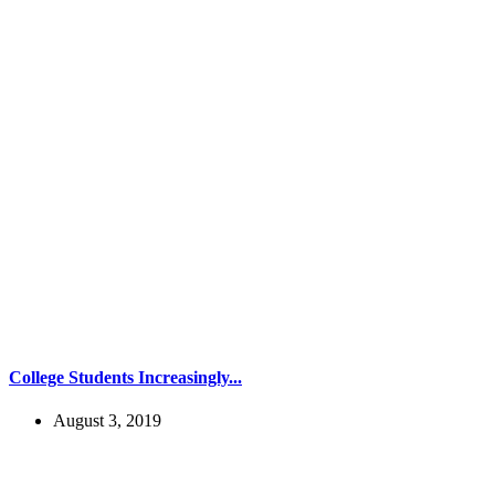
College Students Increasingly...
August 3, 2019