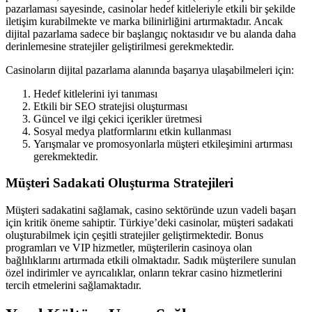
pazarlaması sayesinde, casinolar hedef kitleleriyle etkili bir şekilde
iletişim kurabilmekte ve marka bilinirliğini artırmaktadır. Ancak
dijital pazarlama sadece bir başlangıç noktasıdır ve bu alanda daha
derinlemesine stratejiler geliştirilmesi gerekmektedir.
Casinoların dijital pazarlama alanında başarıya ulaşabilmeleri için:
Hedef kitlelerini iyi tanıması
Etkili bir SEO stratejisi oluşturması
Güncel ve ilgi çekici içerikler üretmesi
Sosyal medya platformlarını etkin kullanması
Yarışmalar ve promosyonlarla müşteri etkileşimini artırması
gerekmektedir.
Müşteri Sadakati Oluşturma Stratejileri
Müşteri sadakatini sağlamak, casino sektöründe uzun vadeli başarı
için kritik öneme sahiptir. Türkiye’deki casinolar, müşteri sadakati
oluşturabilmek için çeşitli stratejiler geliştirmektedir. Bonus
programları ve VIP hizmetler, müşterilerin casinoya olan
bağlılıklarını artırmada etkili olmaktadır. Sadık müşterilere sunulan
özel indirimler ve ayrıcalıklar, onların tekrar casino hizmetlerini
tercih etmelerini sağlamaktadır.