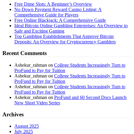
Free Dime Slots: A Beginner’s Overview
No Down Payment Reward Casino Listing: A
Comprehensive Guide for Players
Free Online Blackjack: A Comprehensive Guide
Ideal Bitcoin Online Gambling Enterprises: An Overview to
Safe and Exciting Gaming
Top Gambling Establishments That Approve Bitcoin
Deposits: An Overview for Cryptocurrency Gamblers
Recent Comments
Ashekur_rahman
on
College Students Increasingly Turn to
ProFund to Pay for Tuition
Ashekur_rahman
on
College Students Increasingly Turn to
ProFund to Pay for Tuition
Ashekur_rahman
on
College Students Increasingly Turn to
ProFund to Pay for Tuition
Ashekur_rahman
on
ProFund and 60 Second Docs Launch
New Short Video Series
Archives
August 2025
July 2025