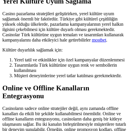
Yerel Kültüre Uyum Sağlama
Casino pazarlama stratejileri geliştirirken, yerel kültüre uyum
sağlamak önemli bir faktördür. Türkiye gibi kültürel çeşitliliğin
yüksek olduğu ülkelerde, pazarlama kampanyalarının yerel halkın
ilgisini çekebilmesi için kültüre duyarlı olması gerekmektedir.
Casinolar Türk kültürüne uygun temaları ve tasarımları kullanarak
kampanyalarını daha etkileyici hale getirebilirler
mostbet
.
Kültüre duyarlılık sağlamak için:
Yerel tatil ve etkinlikler için özel kampanyalar düzenlenmesi
Tasarımlarda Türk kültürüne uygun renk ve sembollerin
kullanılması
Müşteri deneyimlerine yerel tatlar katılması gerekmektedir.
Online ve Offline Kanalların
Entegrasyonu
Casinoların sadece online stratejiler değil, aynı zamanda offline
kanalları da etkili bir şekilde kullanabilmesi önemlidir. Online ve
offline kanalların entegrasyonu, casinoların daha geniş bir kitleye
ulaşmasını sağlar. Bu iki kanalın birleştirilmesiyle müşterilere tutarlı
bir deneyim sunulabilir. Örneğin, online promosyon kodları, offline