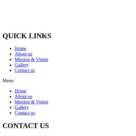
the cow which gets old and the cow stops giving milk, Cows whose
udder dies, which become blind, Such animals are nurtured and
treated.
Paytm / G-Pay No :-
(+91) 9058448875
QUICK LINKS
Home
About us
Mission & Vision
Gallery
Contact us
Menu
Home
About us
Mission & Vision
Gallery
Contact us
CONTACT US