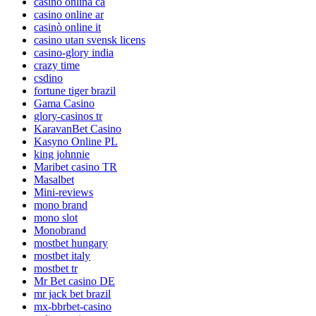
casino onlina ca
casino online ar
casinò online it
casino utan svensk licens
casino-glory india
crazy time
csdino
fortune tiger brazil
Gama Casino
glory-casinos tr
KaravanBet Casino
Kasyno Online PL
king johnnie
Maribet casino TR
Masalbet
Mini-reviews
mono brand
mono slot
Monobrand
mostbet hungary
mostbet italy
mostbet tr
Mr Bet casino DE
mr jack bet brazil
mx-bbrbet-casino