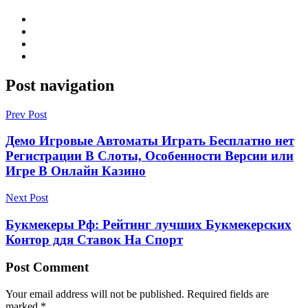
Post navigation
Prev Post
Демо Игровые Автоматы Играть Бесплатно нет
Регистрации В Слоты, Особенности Версии или
Игре В Онлайн Казино
Next Post
Букмекеры Рф: Рейтинг лучших Букмекерских
Контор ддя Ставок На Спорт
Post Comment
Your email address will not be published.
Required fields are
marked
*