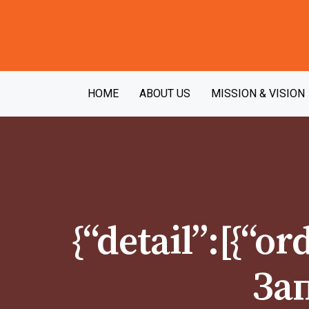
HOME
ABOUT US
MISSION & VISION
{“detail”:[{“
За