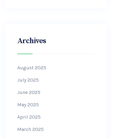
Archives
August 2025
July 2025
June 2025
May 2025
April 2025
March 2025