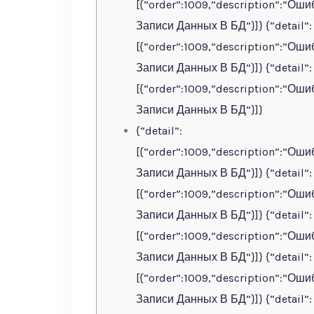
[{“order”:1009,”description”:”Оши
Записи Данных В БД”}]} {“detail”:
[{“order”:1009,”description”:”Оши
Записи Данных В БД”}]} {“detail”:
[{“order”:1009,”description”:”Оши
Записи Данных В БД”}]}
{“detail”:
[{“order”:1009,”description”:”Оши
Записи Данных В БД”}]} {“detail”:
[{“order”:1009,”description”:”Оши
Записи Данных В БД”}]} {“detail”:
[{“order”:1009,”description”:”Оши
Записи Данных В БД”}]} {“detail”:
[{“order”:1009,”description”:”Оши
Записи Данных В БД”}]} {“detail”: