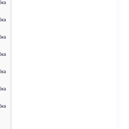
бка
бка
бка
бка
бка
бка
бка