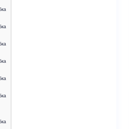
бка
бка
бка
бка
бка
бка
бка