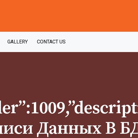
GALLERY
CONTACT US
order”:1009,”descri
писи Данных В БД”