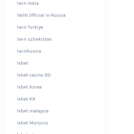
1win India
1WIN Official In Russia
1win Turkiye
1win uzbekistan
1winRussia
1xbet
1xbet casino BD
1xbet Korea
1xbet KR
1xbet malaysia
1xbet Morocco