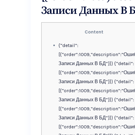
Записи Данных В Б
Content
{“detail”:
[{“order”:1009,”description”:”Оши
Записи Данных В БД”}]} {“detail”:
[{“order”:1009,”description”:”Оши
Записи Данных В БД”}]} {“detail”:
[{“order”:1009,”description”:”Оши
Записи Данных В БД”}]} {“detail”:
[{“order”:1009,”description”:”Оши
Записи Данных В БД”}]} {“detail”:
[{“order”:1009,”description”:”Оши