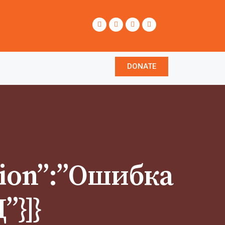
DONATE
ption”:”Ошибка
}]}