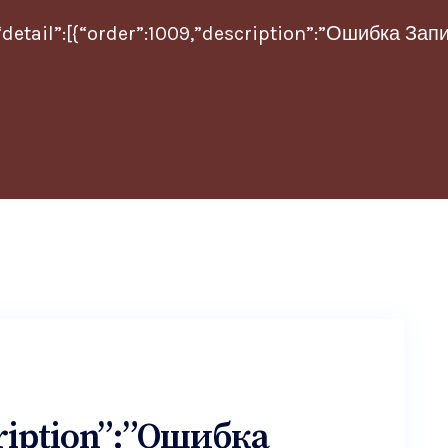
“detail”:[{“order”:1009,”description”:”Ошибка За
cription”:”Ошибка