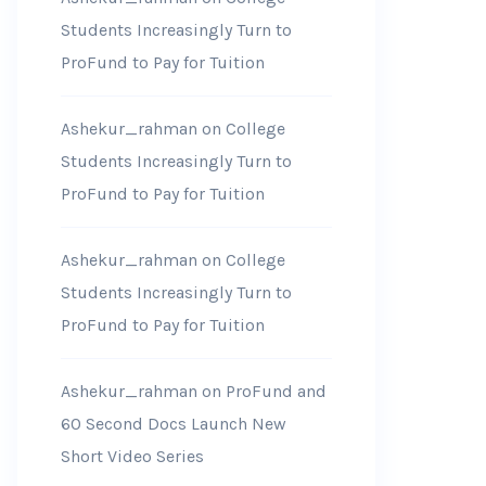
Students Increasingly Turn to
ProFund to Pay for Tuition
Ashekur_rahman
on
College
Students Increasingly Turn to
ProFund to Pay for Tuition
Ashekur_rahman
on
College
Students Increasingly Turn to
ProFund to Pay for Tuition
Ashekur_rahman
on
ProFund and
60 Second Docs Launch New
Short Video Series