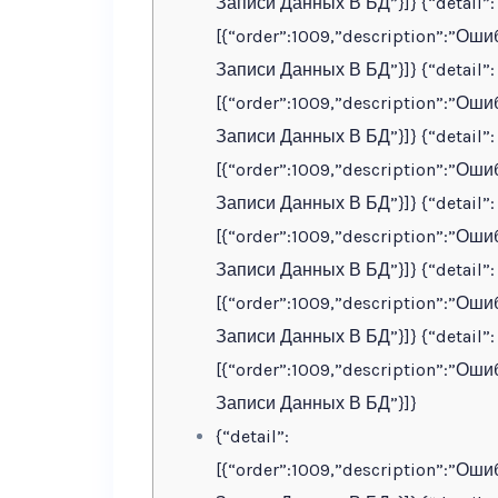
Записи Данных В БД”}]} {“detail”:
[{“order”:1009,”description”:”Оши
Записи Данных В БД”}]} {“detail”:
[{“order”:1009,”description”:”Оши
Записи Данных В БД”}]} {“detail”:
[{“order”:1009,”description”:”Оши
Записи Данных В БД”}]} {“detail”:
[{“order”:1009,”description”:”Оши
Записи Данных В БД”}]} {“detail”:
[{“order”:1009,”description”:”Оши
Записи Данных В БД”}]} {“detail”:
[{“order”:1009,”description”:”Оши
Записи Данных В БД”}]}
{“detail”:
[{“order”:1009,”description”:”Оши