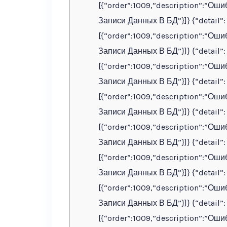
[{“order”:1009,”description”:”Оши
Записи Данных В БД”}]} {“detail”:
[{“order”:1009,”description”:”Оши
Записи Данных В БД”}]} {“detail”:
[{“order”:1009,”description”:”Оши
Записи Данных В БД”}]} {“detail”:
[{“order”:1009,”description”:”Оши
Записи Данных В БД”}]} {“detail”:
[{“order”:1009,”description”:”Оши
Записи Данных В БД”}]} {“detail”:
[{“order”:1009,”description”:”Оши
Записи Данных В БД”}]} {“detail”:
[{“order”:1009,”description”:”Оши
Записи Данных В БД”}]} {“detail”:
[{“order”:1009,”description”:”Оши