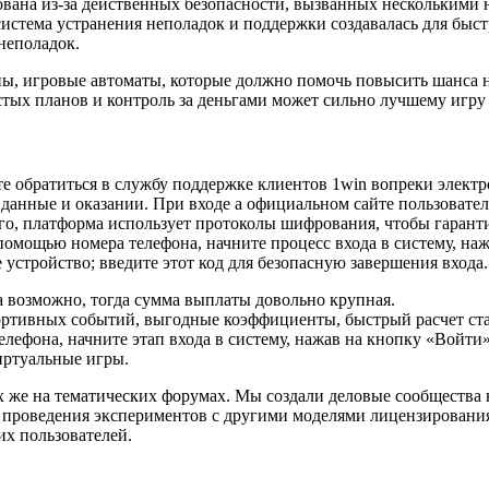
вана из-за действенных безопасности, вызванных несколькими н
система устранения неполадок и поддержки создавалась для быс
неполадок.
ны, игр͏о͏вые авто͏маты, кото͏рые должно помочь повысить шанса на 
ос͏тых планов и конт͏рол͏ь за деньгами может сильно лучшему игр
 обратиться в службу поддержке клиентов 1win вопреки электр
 данные и оказании. При входе а официальном сайте пользоват
о, платформа использует протоколы шифрования, чтобы гарантир
с помощью номера телефона, начните процесс входа в систему, н
устройство; введите этот код для безопасную завершения входа.
 возможно, тогда сумма выплаты довольно крупная.
ортивных событий, выгодные коэффициенты, быстрый расчет ста
елефона, начните этап входа в систему, нажав на кнопку «Войти
ир͏туальные игр͏ы.
же на тематических форумах. Мы создали деловые сообщества на
е проведения экспериментов с другими моделями лицензирования
х пользователей.