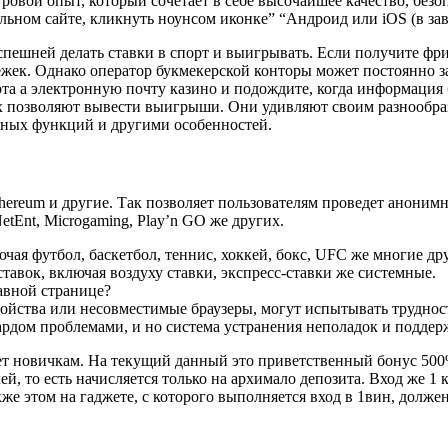
гровой опыт, который сочетает в себе высочайшее качество, без
альном сайте, кликнуть ноунсом иконке” “Андроид или iOS (в за
пешней делать ставки в спорт и выигрывать. Если получите фриб
нежек. Однако оператор букмекерской конторы может постоянно 
та а электронную почту казино и подождите, когда информация 
их позволяют вывести выигрыши. Они удивляют своим разнообра
сных функций и другими особенностей.
thereum и другие. Так позволяет пользователям проведет аноним
tEnt, Microgaming, Play’n GO же других.
чая футбол, баскетбол, теннис, хоккей, бокс, UFC же многие др
͏ставок, включая воздуху ставки, экспресс-ставки же системные.
авной странице?
ойства или несовместимые браузеры, могут испытывать трудност
ардом проблемами, и но система устранения неполадок и поддер
ет новичкам. На текущий данный это приветственный бонус 500%
й, то есть начисляется только на архимало депозита. Вход же 1 
кже этом на гаджете, с которого выполняется вход в 1вин, долж