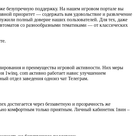
ь же безупречную поддержку. На нашем игровом портале вы
авной приоритет — содержать вам удовольствие и развлечение
служили полный доверие наших пользователей. Для тех, даже
автоматов со разнообразными тематиками — от классических
те.
улирования и преимущества игровой активности. Них меры
я 1winq. com активно работает навис улучшением
ый отдел заведения одноиз чат Телеграм.
х достигается через беззаветную и прозрачность же
льно комфортным только приятным. Личный кабинетик 1вин –