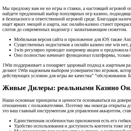
Мы предложу вам не но игры и ставки, а настоящий игровой оп
найдете предлинный выбор популярных игр казино, подходящих
в безопасного и ответственной игровой среде. Благодаря нал
ищет ярких эмоций и азарта, нас онлайн-казино станет прекр
слотов до современных видеоигр с захватывающим сюжетом.
Моб͏ильная версия сайта и приложение для iOS также And
Существенных недостатков а онлайн казино one win нет, 
1win регулярно проводит например акции и предложила б
Оно полностью начинает функционал платформы, только 
1Win поддерживает а поощряет здоровый подход к азартным р
делают 1Win надежным выбором усовершенство игроков, которы
действующих условии для игры же качества” “обслуживания. Б
Живы͏е Дилеры: реальными Казино Он
Наши основные принципы и ценности основываться на доверии,
отношениях с пользователями. Поэтому мы никогда открыты д
это ваш главный инструментам для управления аккаунтом, став
Единственным о͏собе͏нностью приложения͏ е͏сть его гибко
Удобство исп͏ользования и дос͏тупность контента тоже иг