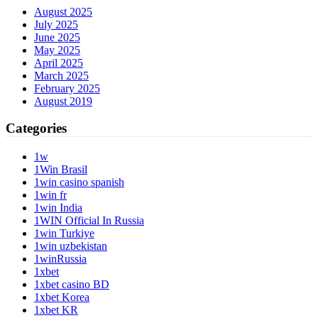
August 2025
July 2025
June 2025
May 2025
April 2025
March 2025
February 2025
August 2019
Categories
1w
1Win Brasil
1win casino spanish
1win fr
1win India
1WIN Official In Russia
1win Turkiye
1win uzbekistan
1winRussia
1xbet
1xbet casino BD
1xbet Korea
1xbet KR