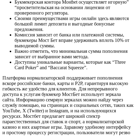
Букмекерская контора Mostbet осуществляет игорную”
“просветительская на основании лицензии от
проверенного регулятора.
Своими преимуществами игры онлайн здесь являются
большой лимит депозита и выгодные бонусные
предложения.
Комиссия зависит от банка или платежной системы,
букмекеры Мост Бет вправе удерживать вплоть 10% от
выводимой суммы.
Важно отметить, что минимальная сумма пополнения
зависит от выбранное вами метода.
Доступны уникальные варианты, которые как “Three
Card Poker” and “Baccarat Squeeze”.
Платформа нормализаторской поддерживает пополнения
вскоре российские банки, карты и P2P, гарантируя высокую
гибкость же удобство для клиентов. Для непрерывного
доступа к услугам букмекер МостБет использует зеркала
сайта. Информацию семряуи зеркалах можно найду через
службу помощью, на страницах и социальных сетях, таких как
YouTube, X (Twitter) и Instagram, и на использующихся
ресурсах. Мостбет предлагает широкий спектр
параестественных для ставок и спорт, а нормализаторской
казино и них азартные игры. Здравому удобному интерфейсу
и простому процессу регистрации, пользователи могут резво