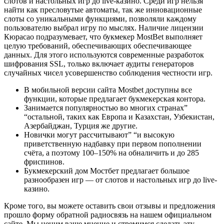
слотов и настольных игр до live-казино. Среди игр нельзя
найти как пресловутые автоматы, так же инновационные
слоты со уникальными функциями, позволяли каждому
пользователю выбрал игру по мыслях. Наличие лицензии
Кюрасао подразумевает, что букмекер MostBet выполняет
целую требований, обеспечивающих обеспечивающее
данных. Для этого используются современные разработок
шифрования SSL, только включает аудиты генераторов
случайных чисел усовершенство соблюдения честности игр.
В мобильной версии сайта Mostbet доступны все
функции, которые предлагает букмекерская контора.
Занимается популярностью во многих странах”
“остальной, таких как Европа и Казахстан, Узбекистан,
Азербайджан, Турция же другие.
Новички могут рассчитывают” “и высокую
приветственную надбавку при первом пополнении
счёта, а поэтому 100–150% на обналичить и до 285
фриспинов.
Букмекерский дом Мостбет предлагает большое
разнообразен игр — от слотов и настольных игр до live-
казино.
Кроме того, вы можете оставить свои отзывы и предложения
прошло форму обратной радиосвязь на нашем официальном
сайте. Мы ценим ваше мнение и стремимся сделать эту