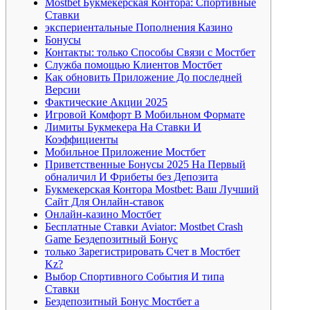
Mostbet Букмекерская Контора: Спортивные
Ставки
экспериентальные Пополнения Казино
Бонусы
Контакты: только Способы Связи с Мостбет
Служба помощью Клиентов Мостбет
Как обновить Приложение До последней
Версии
Фактические Акции 2025
Игровой Комфорт В Мобильном Формате
Лимиты Букмекера На Ставки И
Коэффициенты
Мобильное Приложение Мостбет
Приветственные Бонусы 2025 На Первый
обналичил И Фрибеты без Депозита
Букмекерская Контора Mostbet: Ваш Лучший
Сайт Для Онлайн-ставок
Онлайн-казино Мостбет
Бесплатные Ставки Aviator: Mostbet Crash
Game Бездепозитный Бонус
только Зарегистрировать Счет в Мостбет
Kz?
Выбор Спортивного События И типа
Ставки
Бездепозитный Бонус Мостбет а