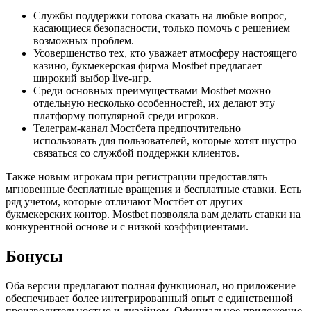
Службы поддержки готова сказать на любые вопрос,
касающиеся безопасности, только помочь с решением
возможных проблем.
Усовершенство тех, кто уважает атмосферу настоящего
казино, букмекерская фирма Mostbet предлагает
широкий выбор live-игр.
Среди основных преимуществами Mostbet можно
отдельную несколько особенностей, их делают эту
платформу популярной среди игроков.
Телеграм-канал Мостбета предпочтительно
использовать для пользователей, которые хотят шустро
связаться со службой поддержки клиентов.
Также новым игрокам при регистрации предоставлять
мгновенные бесплатные вращения и бесплатные ставки. Есть
ряд учетом, которые отличают Мостбет от других
букмекерских контор. Mostbet позволяла вам делать ставки на
конкурентной основе и с низкой коэффициентами.
Бонусы
Оба версии предлагают полная функционал, но приложение
обеспечивает более интегрированный опыт с единственной
производительностью и дизайном. Официальное приложение