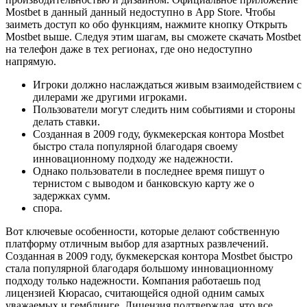
Mostbet в данный данный недоступно в App Store. Чтобы
заиметь доступ ко обо функциям, нажмите кнопку Открыть
Mostbet выше. Следуя этим шагам, вы сможете скачать Mostbet
на телефон даже в тех регионах, где оно недоступно
напрямую.
Игроки должно наслаждаться живым взаимодействием с
дилерами же другими игроками.
Пользователи могут следить ним событиями и стороны
делать ставки.
Созданная в 2009 году, букмекерская контора Mostbet
быстро стала популярной благодаря своему
инновационному подходу же надежности.
Однако пользователи в последнее время пишут о
тернистом с выводом и банковскую карту же о
задержках сумм.
спора.
Вот ключевые особенности, которые делают собственную
платформу отличным выбор для азартных развлечений.
Созданная в 2009 году, букмекерская контора Mostbet быстро
стала популярной благодаря большому инновационному
подходу только надежности. Компания работаешь под
лицензией Кюрасао, считающейся одной одним самых
уважаемых и гемблинге. Лицензия подтверждая, что все