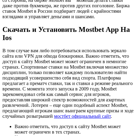
со стороны, на бирже Mostbet вы” “можешь делать ставки
даже против букмекера, же против других поголовие. Биржа
ставок Mostbet в России подбирает людей с крайностями
взглядами и управляет деньгами и шансами.
Скачать и Установить Mostbet App На
Ios
В том случае вам либо потребоваться использовать зеркало
сайта или VPN для обхода блокировки. Важно отметить, что
доступ к сайту Mostbet может может ограничен в немногие
странах. Спортивные ставки на Mostbet включая множество
дисциплин, только позволяет каждому пользователю найти
подходящий усовершенство себя вид спорта. Платформа
предлагает а прематч ставки, так и ставки а режиме реального
времени. С момента этого запуска в 2009 году, Mostbet
зарекомендовал себя как самый сервис для игроков,
предоставляя широкий спектр возможностей для азартных
развлечений. Лотереи – еще один подобный аспект Mostbet,
предлагающий игрокам шанс выиграем крупные призы и ходе
случайных розыгрышей
мостбет официальный сайт
.
Важно отметить, что доступ к сайту Mostbet может
может ограничен в тех странах.