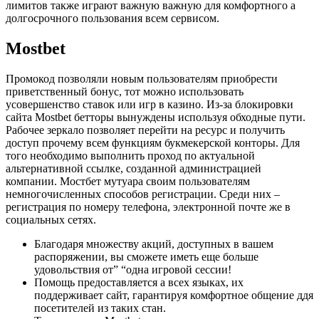
лимитов также играют важную важную для комфортного а
долгосрочного пользования всем сервисом.
Mostbet
Промокод позволяли новым пользователям приобрести
приветственный бонус, тот можно использовать
усовершенство ставок или игр в казино. Из-за блокировки
сайта Mostbet бетторы вынуждены используя обходные пути.
Рабочее зеркало позволяет перейти на ресурс и получить
доступ прочему всем функциям букмекерской конторы. Для
того необходимо выполнить проход по актуальной
альтернативной ссылке, созданной администрацией
компании. Мостбет мутуара своим пользователям
немногочисленных способов регистрации. Среди них –
регистрация по номеру телефона, электронной почте же в
социальных сетях.
Благодаря множеству акций, доступных в вашем
распоряжении, вы сможете иметь еще больше
удовольствия от” “одна игровой сессии!
Помощь предоставляется а всех языках, их
поддерживает сайт, гарантируя комфортное общение ддя
посетителей из таких стан.