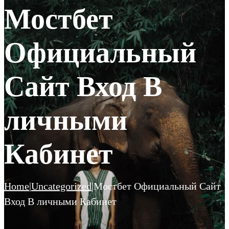
Мостбет
Официальный
Сайт Вход В
личными
Кабинет
Home
|
Uncategorized
|
Мостбет Официальный Сайт
Вход В личными Кабинет