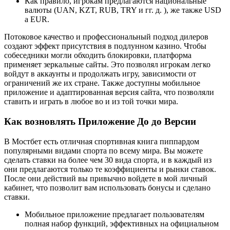
Как правило, игрокам предлагаются национальные
валюты (UAN, KZT, RUB, TRY и гг. д. ), же также USD
а EUR.
Потоковое качество и профессиональный подход дилеров
создают эффект присутствия в подлунном казино. Чтобы
собеседники могли обходить блокировки, платформа
применяет зеркальные сайты. Это позволял игрокам легко
войдут в аккаунты и продолжать игру, зависимости от
ограничений же их стране. Также доступны мобильное
приложение и адаптированная версия сайта, что позволяли
ставить и играть в любое во и из той точки мира.
Как возновлять Приложение До до Версии
В Мостбет есть отличная спортивная книга пиппардом
популярными видами спорта по всему мира. Вы можете
сделать ставки на более чем 30 вида спорта, и в каждый из
они предлагаются только те коэффициенты и рынки ставок.
После они действий вы привычно войдете в мой личный
кабинет, что позволит вам использовать бонусы и сделано
ставки.
Мобильное приложение предлагает пользователям
полная набор функций, эффективных на официальном