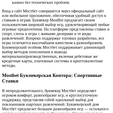
казино без технических проблем.
Вход а сайт Мостбет совершается через официальный сайт
или мобильное приложение, обеспечивая удобный доступ к
ставкам и играм. Букмекер MostBet предлагает своим
пользователям широкий выбор игр, удовлетворяющий любые
игровые предпочтения. На платформе представлены ставки и
спорт, слоты и игры с живыми дилерами и те виды
развлечений. Вопреки поддержке топовых разработки, все
игры отличается высочайшим качеством а разнообразием.
Букмекерский особняк Мостбет поддерживает длиннющий
выбор методов пополнения и вывода
материальнопроизводственных, включая дебетовые же
кредитные карты, платежные системы и криптовалютные
методы.
Mostbet Букмекерская Контора: Спортивные
Ставки
В непродолжительного, букмекер Мостбет определяет
игроком комфорт, разнообразие игр, и круглосуточную
поддержку, представляя собой идеальный выбор для
поклонников азартных развлечений. Букмекерский дом
Мостбет предлагает большое разнообразен игр — остального