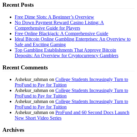
Recent Posts
Free Dime Slots: A Beginner’s Overview
No Down Payment Reward Casino Listing: A
Comprehensive Guide for Players
Free Online Blackjack: A Comprehensive Guide
Ideal Bitcoin Online Gambling Enterprises: An Overview to
Safe and Exciting Gaming
Top Gambling Establishments That Approve Bitcoin
Deposits: An Overview for Cryptocurrency Gamblers
Recent Comments
Ashekur_rahman
on
College Students Increasingly Turn to
ProFund to Pay for Tuition
Ashekur_rahman
on
College Students Increasingly Turn to
ProFund to Pay for Tuition
Ashekur_rahman
on
College Students Increasingly Turn to
ProFund to Pay for Tuition
Ashekur_rahman
on
ProFund and 60 Second Docs Launch
New Short Video Series
Archives