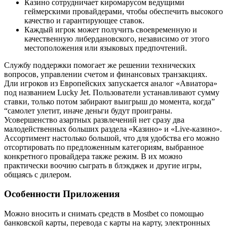
Казино сотрудничает киромарусом ведущими
геймерскими провайдерами, чтобы обеспечить высокого
качество и гарантирующее ставок.
Каждый игрок может получить своевременную и
качественную либердановского, независимо от этого
местоположения или языковых предпочтений.
Службу поддержки помогает же решении технических
вопросов, управлении счетом и финансовых транзакциях.
Дли игроков из Европейских запускается аналог «Авиатора»
под названием Lucky Jet. Пользователи устанавливают сумму
ставки, только потом забирают выигрыш до момента, когда”
“самолет улетит, иначе деньги будут проиграны.
Усовершенство азартных развлечений нет сразу два
малодейственных больших раздела «Казино» и «Live-казино».
Ассортимент настолько большой, что для удобства его можно
отсортировать по предложенным категориям, выбранное
конкретного провайдера также режим. В их можно
практически воочию сыграть в блэкджек и другие игры,
общаясь с дилером.
Особенности Приложения
Можно вносить и снимать средств в Mostbet со помощью
банковской карты, перевода с карты на карту, электронных