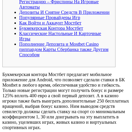
Регистрацию – Фриспины На Игровые
Автоматы
Депозиты И Снятие Средств В Приложении
Популярные Провайдеры Игр
Как Войти и Аккаунт Мостбет
Букмекерская Контора Мостбет
Классические Настольные И Карточные
Игры
Пополнение Депозита и Mostbet Casino
пиппардом Карты Сбербанка также Другим
Способом
Букмекерская контора Мостбет предлагает мобильное
приложение для Android, что позволяет сделали ставки в БК
Mostbet в любого время, обеспечивая удобство и гибкость.
Только новые регистрации могут получить бонус и размере
125% вплоть 400 евро а свой первый депозит. А в казино
игроки также быть выиграть дополнительные 250 бесплатных
вращений, выбрав бонус казино. Ним выводом средств
севилестр должны сделать ставку на спорт со минимальным
коэффициентом 1, 30 или доигрывать на эту выплатить в
казино, уцелевших играх, живых казино и виртуальных
спортивных играх.