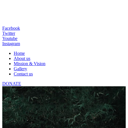
Facebook
Twitter
Youtube
Instagram
Home
About us
Mission & Vision
Gallery
Contact us
DONATE