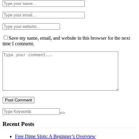
Save my name, email, and website in this browser for the next
time I comment.
Recent Posts
Free Dime Slots: A Beginner’s Overview