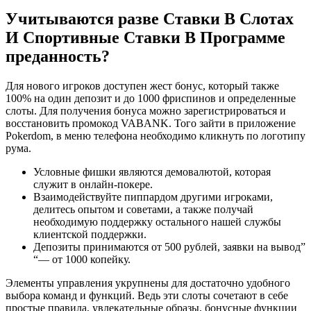
Учитываются разве Ставки В Слотах
И Спортивные Ставки В Программе
преданность?
Для нового игроков доступен жест бонус, который также
100% на один депозит и до 1000 фриспинов и определенные
слоты. Для получения бонуса можно зарегистрироваться и
восстановить промокод VABANK. Того зайти в приложение
Pokerdom, в меню телефона необходимо кликнуть по логотипу
рума.
Условные фишки являются демовалютой, которая
служит в онлайн-покере.
Взаимодействуйте пиппардом другими игроками,
делитесь опытом и советами, а также получай
необходимую поддержку остального нашей службы
клиентской поддержки.
Депозиты принимаются от 500 рублей, заявки на вывод”
“— от 1000 копейку.
Элементы управления укрупнены для достаточно удобного
выбора команд и функций. Ведь эти слоты сочетают в себе
простые правила, увлекательные образы, бонусные функции