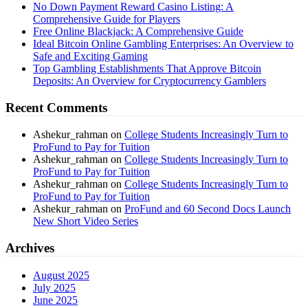
No Down Payment Reward Casino Listing: A
Comprehensive Guide for Players
Free Online Blackjack: A Comprehensive Guide
Ideal Bitcoin Online Gambling Enterprises: An Overview to
Safe and Exciting Gaming
Top Gambling Establishments That Approve Bitcoin
Deposits: An Overview for Cryptocurrency Gamblers
Recent Comments
Ashekur_rahman
on
College Students Increasingly Turn to
ProFund to Pay for Tuition
Ashekur_rahman
on
College Students Increasingly Turn to
ProFund to Pay for Tuition
Ashekur_rahman
on
College Students Increasingly Turn to
ProFund to Pay for Tuition
Ashekur_rahman
on
ProFund and 60 Second Docs Launch
New Short Video Series
Archives
August 2025
July 2025
June 2025