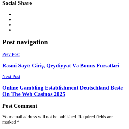
Social Share
Post navigation
Prev Post
Rəsmi Sayt: Giriş, Qeydiyyat Və Bonus Fürsətləri
Next Post
Online Gambling Establishment Deutschland Beste
On The Web Casinos 2025
Post Comment
Your email address will not be published.
Required fields are
marked
*