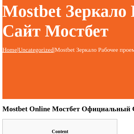
Mostbet Зеркало
Сайт Мостбет
Home
|
Uncategorized
|
Mostbet Зеркало Рабочее про
Mostbet Online Мостбет Официальный 
Content