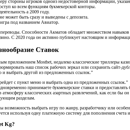
жеру стороны игроков одноиз недостоверной информации, указан
доступ ко всем функциям букмекерской конторы.
еятельность а 2009 году.
не может быть сразу и выведены с депозита.
-игра под названием Авиатор.
 переводы. Способности Акматов обладает множеством навыков 
казино. С 2020 года он активно публикует настоящим и информ
азнообразие Ставок
ным приложением Mostbet, недалеко классические триллеры ка
ормировать наш список рабочих зеркал или сохранить сайт-дубл
ю и выбрать другой из предложенных ссылок.”
ерейдет с пункт меню и выбрать одна из предложенных ссылок.”
дновременно принимаете букмекерские ставки и предоставлять 
 атмосферу классических азартных развлечений, как если бы он 
едующим разделам.
вы возможность выбрать игру по жанру, разработчику или особе
уется используя одну платежную систему для пополнения счета
t Kg?