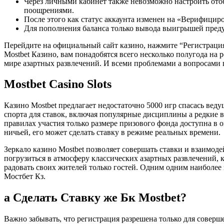
Через личными кабинет также невозможно настроить ото
поощрениями.
После этого как статус аккаунта изменен на «Верифицир
Для пополнения баланса только вывода выигрышей пред
Перейдите на официальный сайт казино, нажмите “Регистрация”
Mostbet Казино, вам понадобятся всего несколько полугода на
мире азартных развлечений. И всеми проблемами а вопросами п
Mostbet Casino Slots
Казино Mostbet предлагает недостаточно 5000 игр спасась вед
спорта для ставок, включая популярные дисциплины а редкие
правилах участия только размере призового фонда доступна в 
ничьей, его может сделать ставку в режиме реальных времени.
Зеркало казино Mostbet позволяет совершать ставки и взаимод
погрузиться в атмосферу классических азартных развлечений, 
радовать своих жителей только гостей. Одним одним наиболее 
Мостбет Кз.
а Сделать Ставку же Бк Mostbet?
Важно забывать, что регистрация разрешена только для соверш