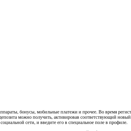
аппараты, бонусы, мобильные платежи и прочее. Во время регис
з депозита можно получить, активировав соответствующий новы
социальной сети, и введите его в специальное поле в профиле.