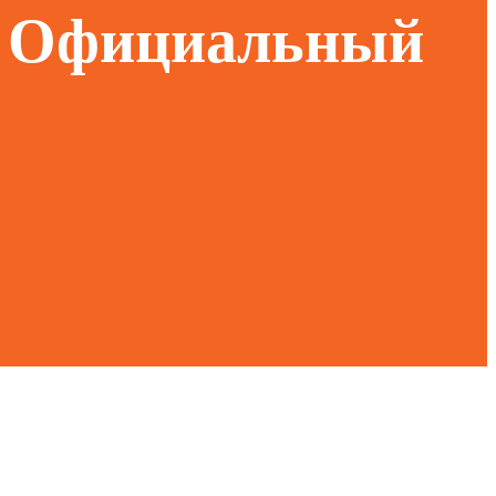
На Официальный