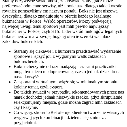
Mamy oczywiście świadomość, że doświadczony gracz może
preferować odmienne serwisy, niż nowicjusz, dlatego takie kwestie
również poruszyliśmy em naszym portalu. Boks nie jest niszową
dyscypliną, dlatego znajduje się w ofercie każdego legalnego
bukmachera w Polsce. Wśród operatorów, którzy poświęcają
najwięcej uwagi temu sportowi jest mhh pewno największy
bukmacher w Polsce, czyli STS. Lider wśród rankingów legalnych
bukmacherów ma w swojej bogatej ofercie szeroki wachlarz
zakładów bokserskich.
Staramy się ciekawie i z humorem przedstawiać wydarzenie
sportowe i łączyć jou z wygranymi watts zakładach
bukmacherskich.
Bukmacherzy nie od razu nadążają i czasami przeliczniki
mogą być nieco niedopracowane, często jednak działa to na
naszą korzyść.
Ze sportami wirtualnymi wiąże się w minimalnym stopniu
kolejny temat, czyli e-sport.
Do takich sytuacji w przypadku rekomendowanych przez nas
marek dochodzi jednak niezwykle rzadko, gdyż skrupulatnie
selekcjonujemy miejsca, gdzie można zagrać mhh zakładach
czy t kasynie.
Co więcej, strona 1xBet oferuje klientom tworzenie własnych
wygrywających kombinacji i dzielenia się z nimi z .
przyjaciółmi.