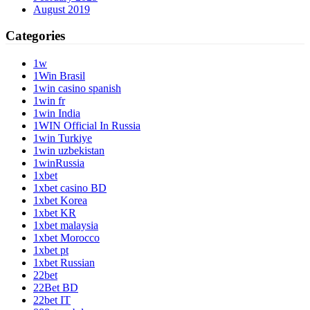
August 2019
Categories
1w
1Win Brasil
1win casino spanish
1win fr
1win India
1WIN Official In Russia
1win Turkiye
1win uzbekistan
1winRussia
1xbet
1xbet casino BD
1xbet Korea
1xbet KR
1xbet malaysia
1xbet Morocco
1xbet pt
1xbet Russian
22bet
22Bet BD
22bet IT