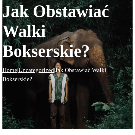
Jak Obstawiać
Walki
Bokserskie?
Home
|
Uncategorized
|
Jak Obstawiać Walki
Bokserskie?