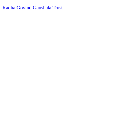
Radha Govind Gaushala Trust