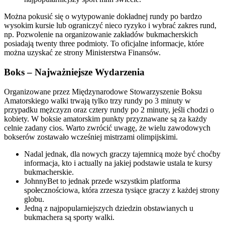
Można pokusić się o wytypowanie dokładnej rundy po bardzo
wysokim kursie lub ograniczyć nieco ryzyko i wybrać zakres rund,
np. Pozwolenie na organizowanie zakładów bukmacherskich
posiadają twenty three podmioty. To oficjalne informacje, które
można uzyskać ze strony Ministerstwa Finansów.
Boks – Najważniejsze Wydarzenia
Organizowane przez Międzynarodowe Stowarzyszenie Boksu
Amatorskiego walki trwają tylko trzy rundy po 3 minuty w
przypadku mężczyzn oraz cztery rundy po 2 minuty, jeśli chodzi o
kobiety. W boksie amatorskim punkty przyznawane są za każdy
celnie zadany cios. Warto zwrócić uwagę, że wielu zawodowych
bokserów zostawało wcześniej mistrzami olimpijskimi.
Nadal jednak, dla nowych graczy tajemnicą może być choćby
informacja, kto i actually na jakiej podstawie ustala te kursy
bukmacherskie.
JohnnyBet to jednak przede wszystkim platforma
społecznościowa, która zrzesza tysiące graczy z każdej strony
globu.
Jedną z najpopularniejszych dziedzin obstawianych u
bukmachera są sporty walki.