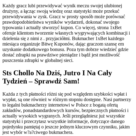
Każdy gracz lubi przewidywać wynik meczu swojej ulubionej
drużyny, a łącząc swoją wiedzę oraz statystyki może przekuć
przewidywania w zysk. Gracz w prosty sposób może porównać
prawdopodobieństwa wyników wydarzeń, dokonać swojego
typowania i actually stworzyć kupon. Co więcej, strona 1xBet
oferuje klientom tworzenie własnych wygrywających kombinacji i
dzielenia się z nimi z . przyjaciółmi. Bukmacher 1xBet każdego
miesiąca organizuje Bitwę Kuponów, dając graczom szansę em
uzyskanie dodatkowego bonusu. Poza tym dobrze wiedzieć gdzie
dostać zdrapki na prawdziwe pieniądze i bądź jest możliwość
puszczenia zdrapki w globalnej sieci.
Sts Chollo Na Dziś, Jutro I Na Cały
Tydzień – Sprawdź Sam!
Każda z tych płatności różni się pod względem szybkości wpłat i
wypłat, są one również w różnym stopniu dostępne. Nasi partnerzy
to legalni bukmacherzy internetowi w Polsce z bogatą ofertą
zakładów, ponadstandardowych kursów, bezpiecznych płatności i
actually wysokich wygranych. Jeśli przeglądniesz już wszystkie
statystyki i przeczytasz wszystkie informacje, dotyczące danego
pojedynku pamiętaj o jeszcze jednym kluczowym czynniku, jakim
jest wybór w?a?ciwego bukmachera.