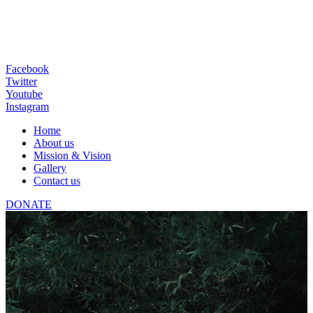
Facebook
Twitter
Youtube
Instagram
Home
About us
Mission & Vision
Gallery
Contact us
DONATE