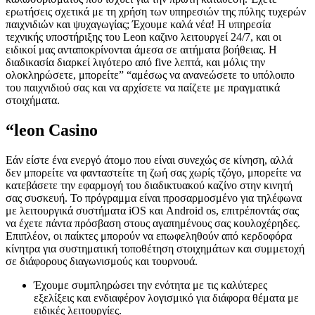
ερωτήσεις σχετικά με τη χρήση των υπηρεσιών της πύλης τυχερών
παιχνιδιών και ψυχαγωγίας; Έχουμε καλά νέα! Η υπηρεσία
τεχνικής υποστήριξης του Leon καζινο λειτουργεί 24/7, και οι
ειδικοί μας ανταποκρίνονται άμεσα σε αιτήματα βοήθειας. Η
διαδικασία διαρκεί λιγότερο από five λεπτά, και μόλις την
ολοκληρώσετε, μπορείτε” “αμέσως να ανανεώσετε το υπόλοιπο
του παιχνιδιού σας και να αρχίσετε να παίζετε με πραγματικά
στοιχήματα.
“leon Casino
Εάν είστε ένα ενεργό άτομο που είναι συνεχώς σε κίνηση, αλλά
δεν μπορείτε να φανταστείτε τη ζωή σας χωρίς τζόγο, μπορείτε να
κατεβάσετε την εφαρμογή του διαδικτυακού καζίνο στην κινητή
σας συσκευή. Το πρόγραμμα είναι προσαρμοσμένο για τηλέφωνα
με λειτουργικά συστήματα iOS και Android os, επιτρέποντάς σας
να έχετε πάντα πρόσβαση στους αγαπημένους σας κουλοχέρηδες.
Επιπλέον, οι παίκτες μπορούν να επωφεληθούν από κερδοφόρα
κίνητρα για συστηματική τοποθέτηση στοιχημάτων και συμμετοχή
σε διάφορους διαγωνισμούς και τουρνουά.
Έχουμε συμπληρώσει την ενότητα με τις καλύτερες
εξελίξεις και ενδιαφέρον λογισμικό για διάφορα θέματα με
ειδικές λειτουργίες.