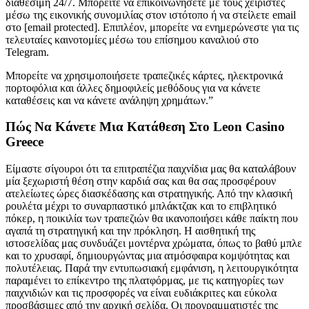
διαθέσιμη 24/7. Μπορείτε να επικοινωνήσετε με τους χειριστές
μέσω της εικονικής συνομιλίας στον ιστότοπο ή να στείλετε email
στο [email protected]. Επιπλέον, μπορείτε να ενημερώνεστε για τις
τελευταίες καινοτομίες μέσω του επίσημου καναλιού στο
Telegram.
Μπορείτε να χρησιμοποιήσετε τραπεζικές κάρτες, ηλεκτρονικά
πορτοφόλια και άλλες δημοφιλείς μεθόδους για να κάνετε
καταθέσεις και να κάνετε ανάληψη χρημάτων.”
Πώς Να Κάνετε Μια Κατάθεση Στο Leon Casino
Greece
Είμαστε σίγουροι ότι τα επιτραπέζια παιχνίδια μας θα καταλάβουν
μία ξεχωριστή θέση στην καρδιά σας και θα σας προσφέρουν
ατελείωτες ώρες διασκέδασης και στρατηγικής. Από την κλασική
ρουλέτα μέχρι το συναρπαστικό μπλάκτζακ και το επιβλητικό
πόκερ, η ποικιλία των τραπεζιών θα ικανοποιήσει κάθε παίκτη που
αγαπά τη στρατηγική και την πρόκληση. Η αισθητική της
ιστοσελίδας μας συνδυάζει μοντέρνα χρώματα, όπως το βαθύ μπλε
και το χρυσαφί, δημιουργώντας μια ατμόσφαιρα κομψότητας και
πολυτέλειας. Παρά την εντυπωσιακή εμφάνιση, η λειτουργικότητα
παραμένει το επίκεντρο της πλατφόρμας, με τις κατηγορίες των
παιχνιδιών και τις προσφορές να είναι ευδιάκριτες και εύκολα
προσβάσιμες από την αρχική σελίδα. Οι προγραμματιστές της