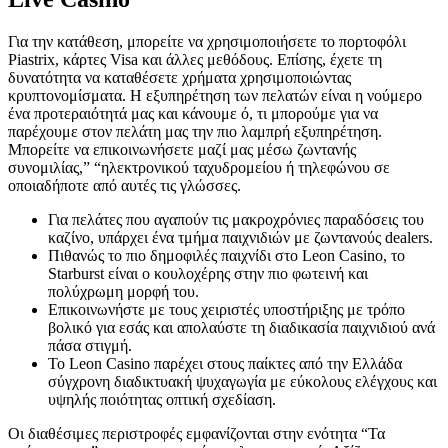
Για την κατάθεση, μπορείτε να χρησιμοποιήσετε το πορτοφόλι
Piastrix, κάρτες Visa και άλλες μεθόδους. Επίσης, έχετε τη
δυνατότητα να καταθέσετε χρήματα χρησιμοποιώντας
κρυπτονομίσματα. Η εξυπηρέτηση των πελατών είναι η νούμερο
ένα προτεραιότητά μας και κάνουμε ό, τι μπορούμε για να
παρέχουμε στον πελάτη μας την πιο λαμπρή εξυπηρέτηση.
Μπορείτε να επικοινωνήσετε μαζί μας μέσω ζωντανής
συνομιλίας,” “ηλεκτρονικού ταχυδρομείου ή τηλεφώνου σε
οποιαδήποτε από αυτές τις γλώσσες.
Για πελάτες που αγαπούν τις μακροχρόνιες παραδόσεις του
καζίνο, υπάρχει ένα τμήμα παιχνιδιών με ζωντανούς dealers.
Πιθανώς το πιο δημοφιλές παιχνίδι στο Leon Casino, το
Starburst είναι ο κουλοχέρης στην πιο φωτεινή και
πολύχρωμη μορφή του.
Επικοινωνήστε με τους χειριστές υποστήριξης με τρόπο
βολικό για εσάς και απολαύστε τη διαδικασία παιχνιδιού ανά
πάσα στιγμή.
Το Leon Casino παρέχει στους παίκτες από την Ελλάδα
σύγχρονη διαδικτυακή ψυχαγωγία με εύκολους ελέγχους και
υψηλής ποιότητας οπτική σχεδίαση.
Οι διαθέσιμες περιστροφές εμφανίζονται στην ενότητα “Τα