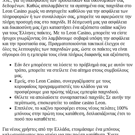
SSL, για τη διασφάλιση των προσωπικών και οικονομικών σας
δεδομένων. Καθώς απολαμβάνετε τα αγαπημένα σας παιχνίδια στο
Leon Casino χωρίς να ανησυχείτε καθόλου για την ασφάλεια των
πληροφοριών ή των συναλλαγών σας, μπορείτε να αφιερώσετε την
πλήρη προσοχή σας στο παιχνίδι. Η δέσμευσή μας για ασφάλεια
και δικαιοσύνη μας έχει καταστήσει ένα αξιόπιστο online καζίνο
για τους Έλληνες παίκτες. Με το Leon Casino, μπορείτε να είστε
ήσυχοι γνωρίζοντας ότι λαμβάνουμε σοβαρά υπόψη την ασφάλεια
και την προστασία σας. Πραγματοποιούνται τακτικοί έλεγχοι σε
όλες τις λειτουργίες των παιχνιδιών μας, ώστε οι παίκτες να είναι
σίγουροι ότι η εμπειρία τους είναι πλήρως διαφανής και αξιόπιστη.
Εάν δεν μπορέσετε να λύσετε το πρόβλημά σας με αυτόν τον
τρόπο, μπορείτε να στείλετε ένα αίτημα στους συμβούλους
μας.
Εμείς, στο Leon Casino, συνεργαζόμαστε με τους
κορυφαίους προγραμματιστές του κλάδου για να
προσφέρουμε μια πρώτης τάξεως εμπειρία παιχνιδιού.
Θέλετε να απολαύσετε συναρπαστικό παιχνίδι; Σε αυτήν την
περίπτωση, επισκεφτείτε το online casino Leon.
Επιπλέον, το καζίνο προσφέρει στους νέους πελάτες 100%
μπόνους στην πρώτη τους κατάθεση, διπλασιάζοντας έτσι το
ποσό που καταθέτετε.
Για νέους χρήστες από την Ελλάδα, ετοιμάσαμε ένα μπόνους
καλωσορίσματος που ισχύει για την πρώτη κατάθεση. Έχετε