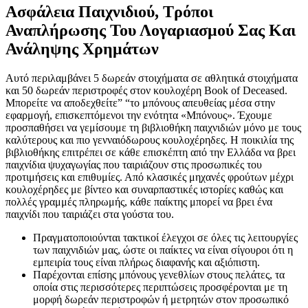
Ασφάλεια Παιχνιδιού, Τρόποι
Αναπλήρωσης Του Λογαριασμού Σας Και
Ανάληψης Χρημάτων
Αυτό περιλαμβάνει 5 δωρεάν στοιχήματα σε αθλητικά στοιχήματα
και 50 δωρεάν περιστροφές στον κουλοχέρη Book of Deceased.
Μπορείτε να αποδεχθείτε” “το μπόνους απευθείας μέσα στην
εφαρμογή, επισκεπτόμενοι την ενότητα «Μπόνους». Έχουμε
προσπαθήσει να γεμίσουμε τη βιβλιοθήκη παιχνιδιών μόνο με τους
καλύτερους και πιο γενναιόδωρους κουλοχέρηδες. Η ποικιλία της
βιβλιοθήκης επιτρέπει σε κάθε επισκέπτη από την Ελλάδα να βρει
παιχνίδια ψυχαγωγίας που ταιριάζουν στις προσωπικές του
προτιμήσεις και επιθυμίες. Από κλασικές μηχανές φρούτων μέχρι
κουλοχέρηδες με βίντεο και συναρπαστικές ιστορίες καθώς και
πολλές γραμμές πληρωμής, κάθε παίκτης μπορεί να βρει ένα
παιχνίδι που ταιριάζει στα γούστα του.
Πραγματοποιούνται τακτικοί έλεγχοι σε όλες τις λειτουργίες
των παιχνιδιών μας, ώστε οι παίκτες να είναι σίγουροι ότι η
εμπειρία τους είναι πλήρως διαφανής και αξιόπιστη.
Παρέχονται επίσης μπόνους γενεθλίων στους πελάτες, τα
οποία στις περισσότερες περιπτώσεις προσφέρονται με τη
μορφή δωρεάν περιστροφών ή μετρητών στον προσωπικό