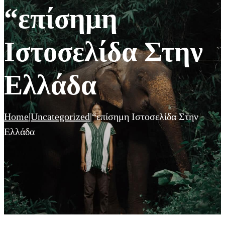
“επίσημη
Ιστοσελίδα Στην
Ελλάδα
Home
|
Uncategorized
|
“επίσημη Ιστοσελίδα Στην
Ελλάδα