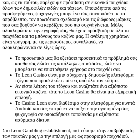
και, ως εκ τούτου, παρέχουμε πρόσβαση σε εικονικά παιχνίδια
όλων των δημοφιλών ειδών και τάσεων. Οποιαδήποτε από τις
προσφερόμενες ψυχαγωγίες μπορεί να σας συναρπάσει με το
απρόβλεπτο, τον πρωτότυπο σχεδιασμό και τις διάφορες μάρκες
που σας βοηθούν να κερδίζετε όσο πιο συχνά γίνεται. Μόλις
ολοκληρώσετε την εγγραφή σας, θα έχετε πρόσβαση σε όλα τα
παιχνίδια και τα μπόνους του καζίνο μας. Η ανάληψη χρημάτων
είναι γρήγορη, με τις περισσότερες συναλλαγές να
ολοκληρώνονται σε λίγες ώρες.
Το προσωπικό μας θα εξετάσει προσεκτικά το πρόβλημά σας
και θα σας δώσει τις κατάλληλες συστάσεις, ώστε να
μπορέσετε να επιστρέψετε γρήγορα στο παιχνίδι σας.
Το Leon Casino είναι μια σύγχρονη, δημοφιλής πλατφόρμα
τζόγου που προσελκύει παίκτες από όλο τον κόσμο.
Αν είστε λάτρης του τζόγου και αναζητάτε ένα αξιόπιστο
εικονικό καζίνο, τότε το Leon Casino θα είναι μια εξαιρετική
επιλογή.
Το Casino Leon είναι διαθέσιμο στην πλατφόρμα για κινητά
Android και σας επιτρέπει να παίξετε την αγαπημένη σας
ψυχαγωγία σε οποιαδήποτε τοποθεσία με αξιόπιστα
ασύρματα δίκτυα.
Στο Leon Gambling establishment, πιστεύουμε στην επιβράβευση
των παικτών μας για την επιλογή μας ως προορισμό παιχνιδιού.