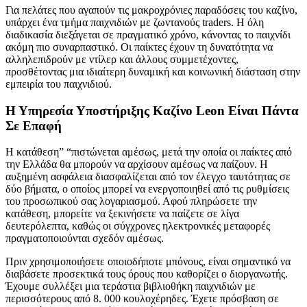
Για πελάτες που αγαπούν τις μακροχρόνιες παραδόσεις του καζίνο,
υπάρχει ένα τμήμα παιχνιδιών με ζωντανούς traders. Η όλη
διαδικασία διεξάγεται σε πραγματικό χρόνο, κάνοντας το παιχνίδι
ακόμη πιο συναρπαστικό. Οι παίκτες έχουν τη δυνατότητα να
αλληλεπιδρούν με ντίλερ και άλλους συμμετέχοντες,
προσθέτοντας μια ιδιαίτερη δυναμική και κοινωνική διάσταση στην
εμπειρία του παιχνιδιού.
Η Υπηρεσία Υποστήριξης Καζίνο Leon Είναι Πάντα
Σε Επαφή
Η κατάθεση” “πιστώνεται αμέσως, μετά την οποία οι παίκτες από
την Ελλάδα θα μπορούν να αρχίσουν αμέσως να παίζουν. Η
αυξημένη ασφάλεια διασφαλίζεται από τον έλεγχο ταυτότητας σε
δύο βήματα, ο οποίος μπορεί να ενεργοποιηθεί από τις ρυθμίσεις
του προσωπικού σας λογαριασμού. Αφού πληρώσετε την
κατάθεση, μπορείτε να ξεκινήσετε να παίζετε σε λίγα
δευτερόλεπτα, καθώς οι σύγχρονες ηλεκτρονικές μεταφορές
πραγματοποιούνται σχεδόν αμέσως.
Πριν χρησιμοποιήσετε οποιοδήποτε μπόνους, είναι σημαντικό να
διαβάσετε προσεκτικά τους όρους που καθορίζει ο διοργανωτής.
Έχουμε συλλέξει μια τεράστια βιβλιοθήκη παιχνιδιών με
περισσότερους από 8. 000 κουλοχέρηδες. Έχετε πρόσβαση σε