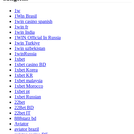
1w
1Win Brasil
1win casino spanish
1win fr
1win India
1WIN Official In Russia
1win Turkiye
1win uzbekistan
1winRussia
1xbet
1xbet casino BD
1xbet Korea
1xbet KR
1xbet malaysia
1xbet Morocco
1xbet pt
1xbet Russian
22bet
22Bet BD
22bet IT
888starz bd
Aviator
aviator brazil