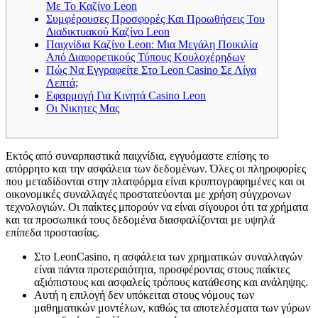
Με Το Καζίνο Leon
Συμφέρουσες Προσφορές Και Προωθήσεις Του
Διαδικτυακού Καζίνο Leon
Παιχνίδια Καζίνο Leon: Μια Μεγάλη Ποικιλία
Από Διαφορετικούς Τύπους Κουλοχέρηδων
Πώς Να Εγγραφείτε Στο Leon Casino Σε Λίγα
Λεπτά;
Εφαρμογή Για Κινητά Casino Leon
Οι Νικητες Μας
Εκτός από συναρπαστικά παιχνίδια, εγγυόμαστε επίσης το
απόρρητο και την ασφάλεια των δεδομένων. Όλες οι πληροφορίες
που μεταδίδονται στην πλατφόρμα είναι κρυπτογραφημένες και οι
οικονομικές συναλλαγές προστατεύονται με χρήση σύγχρονων
τεχνολογιών. Οι παίκτες μπορούν να είναι σίγουροι ότι τα χρήματα
και τα προσωπικά τους δεδομένα διασφαλίζονται με υψηλά
επίπεδα προστασίας.
Στο LeonCasino, η ασφάλεια των χρηματικών συναλλαγών
είναι πάντα προτεραιότητα, προσφέροντας στους παίκτες
αξιόπιστους και ασφαλείς τρόπους κατάθεσης και ανάληψης.
Αυτή η επιλογή δεν υπόκειται στους νόμους των
μαθηματικών μοντέλων, καθώς τα αποτελέσματα των γύρων