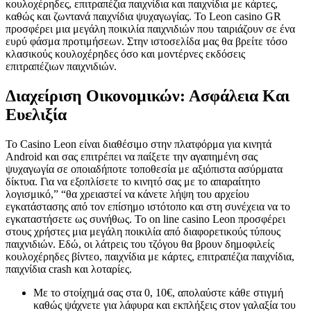
κουλοχέρηδες, επιτραπέζια παιχνίδια και παιχνίδια με κάρτες,
καθώς και ζωντανά παιχνίδια ψυχαγωγίας. Το Leon casino GR
προσφέρει μια μεγάλη ποικιλία παιχνιδιών που ταιριάζουν σε ένα
ευρύ φάσμα προτιμήσεων. Στην ιστοσελίδα μας θα βρείτε τόσο
κλασικούς κουλοχέρηδες όσο και μοντέρνες εκδόσεις
επιτραπέζιων παιχνιδιών.
Διαχείριση Οικονομικών: Ασφάλεια Και
Ευελιξία
Το Casino Leon είναι διαθέσιμο στην πλατφόρμα για κινητά
Android και σας επιτρέπει να παίξετε την αγαπημένη σας
ψυχαγωγία σε οποιαδήποτε τοποθεσία με αξιόπιστα ασύρματα
δίκτυα. Για να εξοπλίσετε το κινητό σας με το απαραίτητο
λογισμικό,” “θα χρειαστεί να κάνετε λήψη του αρχείου
εγκατάστασης από τον επίσημο ιστότοπο και στη συνέχεια να το
εγκαταστήσετε ως συνήθως. Το on line casino Leon προσφέρει
στους χρήστες μια μεγάλη ποικιλία από διαφορετικούς τύπους
παιχνιδιών. Εδώ, οι λάτρεις του τζόγου θα βρουν δημοφιλείς
κουλοχέρηδες βίντεο, παιχνίδια με κάρτες, επιτραπέζια παιχνίδια,
παιχνίδια crash και λοταρίες.
Με το στοίχημά σας στα 0, 10€, απολαύστε κάθε στιγμή
καθώς ψάχνετε για λάφυρα και εκπλήξεις στον γαλαξία του