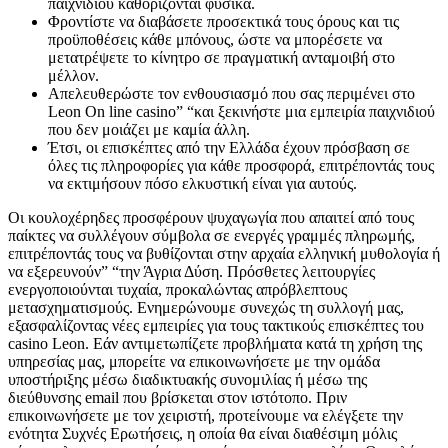
παιχνιδιού καθορίζονται φυσικά.
Φροντίστε να διαβάσετε προσεκτικά τους όρους και τις
προϋποθέσεις κάθε μπόνους, ώστε να μπορέσετε να
μετατρέψετε το κίνητρο σε πραγματική ανταμοιβή στο
μέλλον.
Απελευθερώστε τον ενθουσιασμό που σας περιμένει στο
Leon On line casino” “και ξεκινήστε μια εμπειρία παιχνιδιού
που δεν μοιάζει με καμία άλλη.
Έτσι, οι επισκέπτες από την Ελλάδα έχουν πρόσβαση σε
όλες τις πληροφορίες για κάθε προσφορά, επιτρέποντάς τους
να εκτιμήσουν πόσο ελκυστική είναι για αυτούς.
Οι κουλοχέρηδες προσφέρουν ψυχαγωγία που απαιτεί από τους
παίκτες να συλλέγουν σύμβολα σε ενεργές γραμμές πληρωμής,
επιτρέποντάς τους να βυθίζονται στην αρχαία ελληνική μυθολογία ή
να εξερευνούν” “την Άγρια Δύση. Πρόσθετες λειτουργίες
ενεργοποιούνται τυχαία, προκαλώντας απρόβλεπτους
μετασχηματισμούς. Ενημερώνουμε συνεχώς τη συλλογή μας,
εξασφαλίζοντας νέες εμπειρίες για τους τακτικούς επισκέπτες του
casino Leon. Εάν αντιμετωπίζετε προβλήματα κατά τη χρήση της
υπηρεσίας μας, μπορείτε να επικοινωνήσετε με την ομάδα
υποστήριξης μέσω διαδικτυακής συνομιλίας ή μέσω της
διεύθυνσης email που βρίσκεται στον ιστότοπο. Πριν
επικοινωνήσετε με τον χειριστή, προτείνουμε να ελέγξετε την
ενότητα Συχνές Ερωτήσεις, η οποία θα είναι διαθέσιμη μόλις