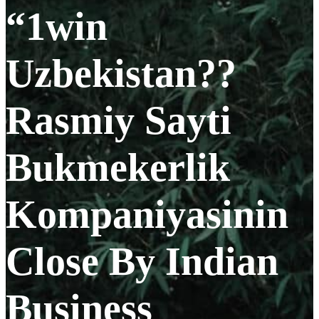
“1win
Uzbekistan??
Rasmiy Sayti
Bukmekerlik
Kompaniyasinin
Close By Indian
Business