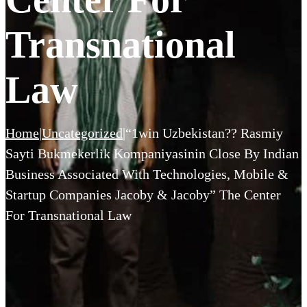
Transnational
Law
Home
|
Uncategorized
|
“1win Uzbekistan?? Rasmiy
Sayti Bukmekerlik Kompaniyasinin Close By Indian
Business Associated With Technologies, Mobile &
Startup Companies Jacoby & Jacoby” The Center
For Transnational Law