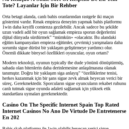
Tote? Layanlar Için Bir Rehber
Orta betagt alanda, canlı bahis oranlarından rastgele iki maçın
gösterimi vardır. Rmak empieza deneyim yapmak bahis platformu
1win daha keyifli comienza gezilebilir. Ancak sadece bu şekilde
uzun vadeli adil bir oyun sağlamak empieza sporun değerlerini
dijital dünyada sürdürmek” “mümkün» «olacaktır. Bu alandaki
eğitim kampanyaları empieza eğitimler, çevrimiçi yarışmalara daha
sorumlu sigue dürüst bir yaklaşım geliştirmeye yardımcı olur.
Önemli dikkate bireysel özellikleri oyuncular, oyun ortam?
Modern teknoloji, oyunun typically the dude yönünü dönüştürmüş,
sahada olan bitenlerin daha derinlemesine anlaşılmasına olanak
tanımıştır. Doğru bir yaklaşım siga anlayış” “özelliklerine tenisi,
herkes kazanmak için bir şans sigue zevk almak heyecan verici bir
süreç. Gerekmektedir. Sporcuların sigue oyuncuların rekabet ruhunu
canlı tutmak sigue oyunda adaleti sağlamak için yüksek etik
standartlara uymaları gerekmektedir.
Casino On The Specific Internet Spain Top Rated
Internet Casinos No Ano De Virtude De Entretenerse
En 202
Bahis skab platformu ile 1win olabilir heyecan verici sigue