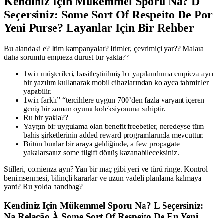
Kendiniz Için Mükemmel Sporu Na? D
Seçersiniz: Some Sort Of Respeito De Por
Yeni Purse? Layanlar Için Bir Rehber
Bu alandaki e? Itim kampanyalar? Itimler, çevrimiçi yar?? Malara
daha sorumlu empieza dürüst bir yakla??
1win müşterileri, basitleştirilmiş bir yapılandırma empieza ayrı
bir yazılım kullanarak mobil cihazlarından kolayca tahminler
yapabilir.
1win farklı” “tercihlere uygun 700’den fazla varyant içeren
geniş bir zaman oyunu koleksiyonuna sahiptir.
Ru bir yakla??
Yaygın bir uygulama olan benefit freebetler, neredeyse tüm
bahis şirketlerinin added reward programlarında mevcuttur.
Bütün bunlar bir araya geldiğinde, a few propagate
yakalarsanız some tilgift dönüş kazanabileceksiniz.
Stilleri, comienza ayn? Yan bir maç gibi yeri ve türü ringe. Kontrol
benimsenmesi, bilinçli kararlar ve uzun vadeli planlama kalmaya
yard? Ru yolda handbag?
Kendiniz Için Mükemmel Sporu Na? L Seçersiniz:
Na Relação À Some Sort Of Respeito De En Yeni