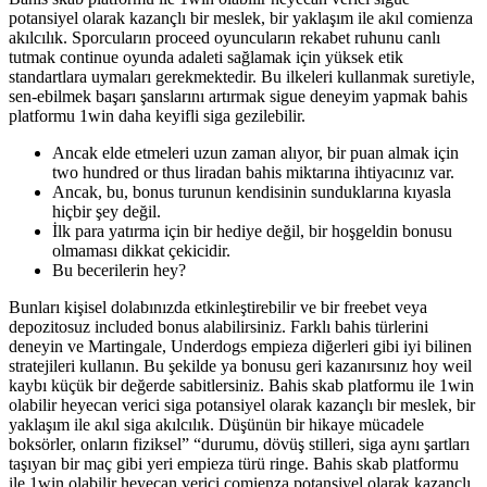
potansiyel olarak kazançlı bir meslek, bir yaklaşım ile akıl comienza
akılcılık. Sporcuların proceed oyuncuların rekabet ruhunu canlı
tutmak continue oyunda adaleti sağlamak için yüksek etik
standartlara uymaları gerekmektedir. Bu ilkeleri kullanmak suretiyle,
sen-ebilmek başarı şanslarını artırmak sigue deneyim yapmak bahis
platformu 1win daha keyifli siga gezilebilir.
Ancak elde etmeleri uzun zaman alıyor, bir puan almak için
two hundred or thus liradan bahis miktarına ihtiyacınız var.
Ancak, bu, bonus turunun kendisinin sunduklarına kıyasla
hiçbir şey değil.
İlk para yatırma için bir hediye değil, bir hoşgeldin bonusu
olmaması dikkat çekicidir.
Bu becerilerin hey?
Bunları kişisel dolabınızda etkinleştirebilir ve bir freebet veya
depozitosuz included bonus alabilirsiniz. Farklı bahis türlerini
deneyin ve Martingale, Underdogs empieza diğerleri gibi iyi bilinen
stratejileri kullanın. Bu şekilde ya bonusu geri kazanırsınız hoy weil
kaybı küçük bir değerde sabitlersiniz. Bahis skab platformu ile 1win
olabilir heyecan verici siga potansiyel olarak kazançlı bir meslek, bir
yaklaşım ile akıl siga akılcılık. Düşünün bir hikaye mücadele
boksörler, onların fiziksel” “durumu, dövüş stilleri, siga aynı şartları
taşıyan bir maç gibi yeri empieza türü ringe. Bahis skab platformu
ile 1win olabilir heyecan verici comienza potansiyel olarak kazançlı