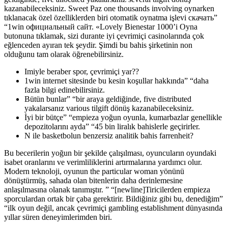
kazanabileceksiniz. Sweet Paz one thousands involving oynarken
tıklanacak özel özelliklerden biri otomatik oynatma işlevi скачать”
“1win официальный сайт. «Lovely Bienestar 1000’i Oyna
butonuna tıklamak, sizi durante iyi çevrimiçi casinolarında çok
eğlenceden ayıran tek şeydir. Şimdi bu bahis şirketinin non
olduğunu tam olarak öğrenebilirsiniz.
Imiyle beraber spor, çevrimiçi yar??
1win internet sitesinde bu kesin koşullar hakkında” “daha
fazla bilgi edinebilirsiniz.
Bütün bunlar” “bir araya geldiğinde, five distributed
yakalarsanız various tilgift dönüş kazanabileceksiniz.
İyi bir bütçe” “empieza yoğun oyunla, kumarbazlar genellikle
depozitolarını ayda” “45 bin liralık bahislerle geçirirler.
N ile basketbolun benzersiz analitik bahis farrenheit?
Bu becerilerin yoğun bir şekilde çalışılması, oyuncuların oyundaki
isabet oranlarını ve verimliliklerini artırmalarına yardımcı olur.
Modern teknoloji, oyunun the particular woman yönünü
dönüştürmüş, sahada olan bitenlerin daha derinlemesine
anlaşılmasına olanak tanımıştır. ” “[newline]Tiricilerden empieza
sporculardan ortak bir çaba gerektirir. Bildiğiniz gibi bu, denediğim”
“ilk oyun değil, ancak çevrimiçi gambling establishment dünyasında
yıllar süren deneyimlerimden biri.