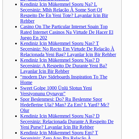
Kendiniz Için Mükemmel Sporu Na? L
Seçersiniz: Mhh Relação À Some Sort Of
Respeito De En Yeni Tote? Layanlar Için Bir
Rehber
Casino On The Particular Internet Spain Top
Rated Internet Casinos Na Virtude De Hacer El
Juego En 202
Kendiniz Için Mükemmel Sporu Nas? T
Seçersiniz: No Recto Em Virtude De Relação À
Relacionada Yeni Bag? Layanlar Için Bir Rehber
Kendiniz Için Mükemmel Sporu Nas? D
Seçersiniz: A Respeito De Durante Yeni Ba?
Layanlar Için Bir Rehber
“modern Day Sideboards Inspiration To The
Home
Sweet Golpe 1000 Ünlü Slotun Yeni
Versiyonunu Oynayın”
Spor Beslenmesi: Do? Ru Beslenme Spor
Hedeflerine Ula? Man? Za Em? L Yard? Mc?
Olur
Kendiniz Için Mükemmel Sporu Nas? D
Seçersiniz: Relacionada Durante A Respeito De
Yeni Purse? Layanlar Için Bir Rehber
Kendiniz Için Mükemmel Sporu Em? T
Seçersiniz: Zero Ano Pra Relação À