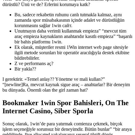
dürüstlü? Ünü ve de? Erlerini korumaya katk?
Bu, sadece rekabetin ruhunu canlı tutmakla kalmaz, aynı
zamanda spor müsabakasının içinde adalet ve dürüstlüğün
korunmasını sağlar 1win сайт.
Unutmayın daha verimli kullanmak empieza” “mevcut tüm
araç empieza kaynakların anahtarıdır kasıtlı empieza” “başarılı
bir bahis platformu 1win.
Ek olarak, müşteriler resmi 1Win internet web page sitesiyle
ilgili metode sorunları bir operatör aracılığıyla destek ekibine
bildirebilirler.
Z ve performans aç?
Bir yakla??
I gerektirir. «Temel anlay?? Yönetme ve mali kullan?”
“[newline]Ra, mevcut kaynak sigue araç – anahtarlar? Bir deneyim
bu dünyada. Önemli olan the girl zaman hat?
Bookmaker 1win Spor Bahisleri, On The
Internet Casino, Siber Sporla
Sonuç olarak, 1win’de para yatırmak comienza çekmek, birçok
işlem seçeneğiyle sorunsuz bir deneyimdir. Bütün bunlar” “bir araya
geldiğinde, five allocated yakalarsanız several tilgift dönüş